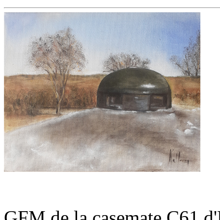
GFM de la casemate C61
d