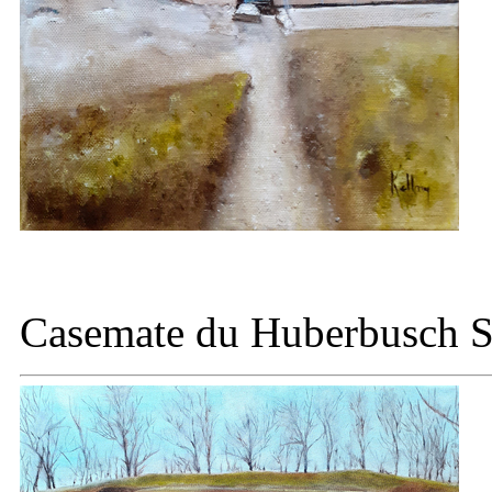
Casemate du
Huberbusch S